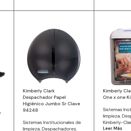
Kimberly Clark
Kimberly Cla
Despachador Papel
One x one K
Higiénico Jumbo Sr Clave
Sistemas Inst
94248
e
limpieza
,
Des
Sistemas Institucionales de
Kimberly-Cla
Leer Más
limpieza
,
Despachadores
,