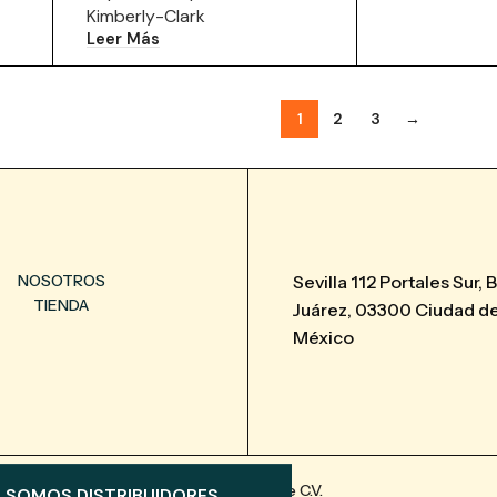
Kimberly-Clark
Leer Más
1
2
3
→
NOSOTROS
Sevilla 112 Portales Sur, 
TIENDA
Juárez, 03300 Ciudad de
México
2025 © Distribuidora Ferlo S.A. de C.V.
SOMOS DISTRIBUIDORES.