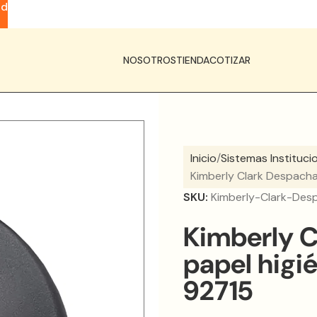
ad
NOSOTROS
TIENDA
COTIZAR
Inicio
Sistemas Instituci
Kimberly Clark Despacha
SKU:
Kimberly-Clark-Des
Kimberly C
papel higi
92715