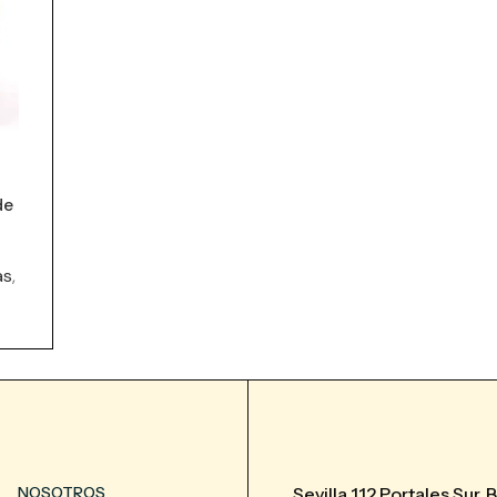
de
as
,
NOSOTROS
Sevilla 112 Portales Sur, 