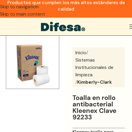
Productos que cumplen los más altos estándares de
Skip to navigation
calidad
Skip to main content
Inicio
Sistemas
Institucionales de
limpieza
Kimberly-Clark
Toalla en rollo
antibacterial
Kleenex Clave
92233
Kleenex toalla para