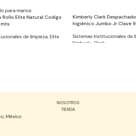
Kimberly Clark Despachado
n Rollo Elite Natural Codigo
higiénico Jumbo Jr Clave 
 mts
Sistemas Institucionales de 
tucionales de limpieza
,
Elite
Kimberly-Clark
NOSOTROS
TIENDA
co, México