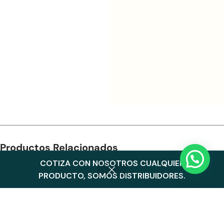
Productos Relacionados
COTIZA CON NOSOTROS CUALQUIER
0
PRODUCTO, SOMOS DISTRIBUIDORES.
Menu
Cart