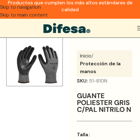
Productos que cumplen los más altos estándares de
Skip to navigation
calidad
Skip to main content
Inicio
Protección de la
manos
SKU:
51-810N
GUANTE
POLIESTER GRIS
C/PAL NITRILO N
Talla