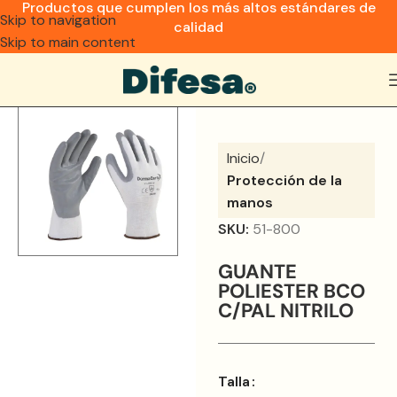
Productos que cumplen los más altos estándares de
Skip to navigation
calidad
Skip to main content
Inicio
Protección de la
manos
SKU:
51-800
GUANTE
POLIESTER BCO
C/PAL NITRILO
Talla