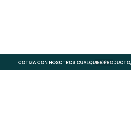
COTIZA CON NOSOTROS CUALQUIER PRODUCTO, 
Productos Relacionados
Derma Care-Guante de carnza Tipo
Derma Care-
Operador 93-880
Protección 
Protección de la manos
,
Guantes de piel
y carnaza