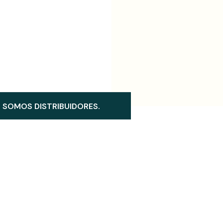
SOMOS DISTRIBUIDORES.
Guante de piel Shark
Derma Care-Guante en piel 
argonero Mod. 93-981
de la manos
,
Guantes de piel
Protección de la manos
,
Gua