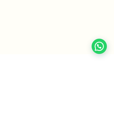
de res tipo
Derma Care-Guante malla de acero
50-500
ntes de piel
Protección de la manos
,
Guantes de