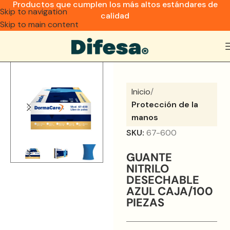
Productos que cumplen los más altos estándares de
Skip to navigation
calidad
Skip to main content
Inicio
Protección de la
manos
SKU:
67-600
GUANTE
NITRILO
DESECHABLE
AZUL CAJA/100
PIEZAS