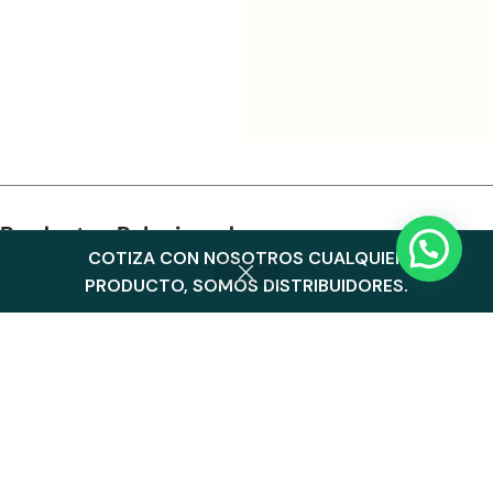
Productos Relacionados
COTIZA CON NOSOTROS CUALQUIER
0
PRODUCTO, SOMOS DISTRIBUIDORES.
Menu
Cart