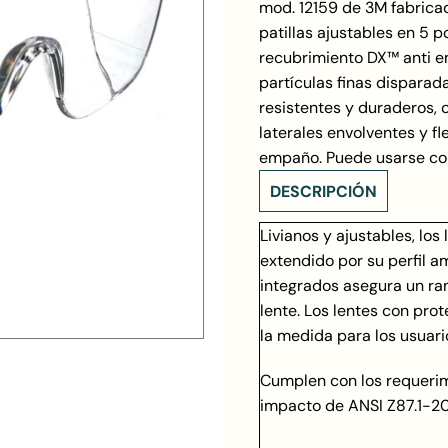
mod. 12159 de 3M fabricad
patillas ajustables en 5 
recubrimiento DX™ anti e
partículas finas disparad
resistentes y duraderos, 
laterales envolventes y f
empaño. Puede usarse con
DESCRIPCIÓN
Livianos y ajustables, lo
extendido por su perfil a
integrados asegura un ran
lente. Los lentes con pr
la medida para los usuari
Cumplen con los requerim
impacto de ANSI Z87.1-2