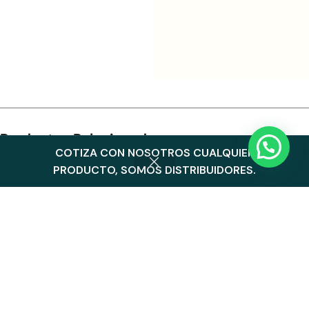
Productos Relacionados
COTIZA CON NOSOTROS CUALQUIER
0
PRODUCTO, SOMOS DISTRIBUIDORES.
Menu
Cart