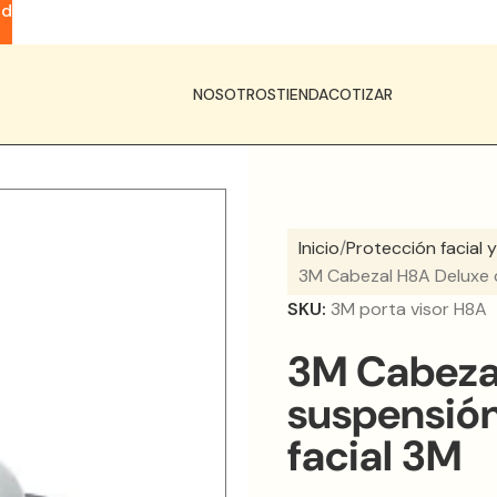
ad
NOSOTROS
TIENDA
COTIZAR
Inicio
Protección facial y
3M Cabezal H8A Deluxe 
SKU:
3M porta visor H8A
3M Cabeza
suspensió
facial 3M